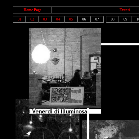
Home Page
Eventi
01
02
03
04
05
06
07
08
09
1