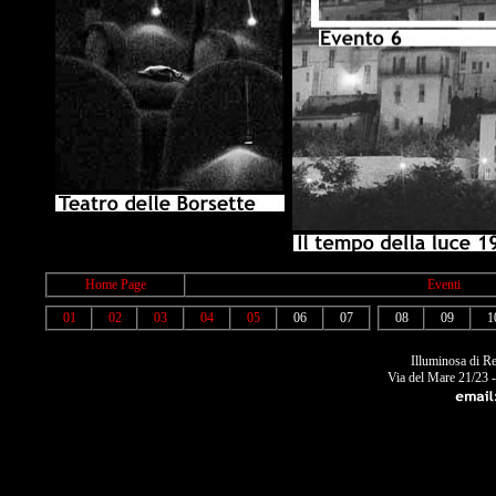
Home Page
Eventi
01
02
03
04
05
06
07
08
09
1
Illuminosa di R
Via del Mare 21/23 
Dal 1� Ottobre 2010, per rinnovo locali, presso il nostro show-room verr� effettuata a prezzi di 
seguenti numeri telefonici: 0735-753029 - Cell. Fabrizio: 348-6521960