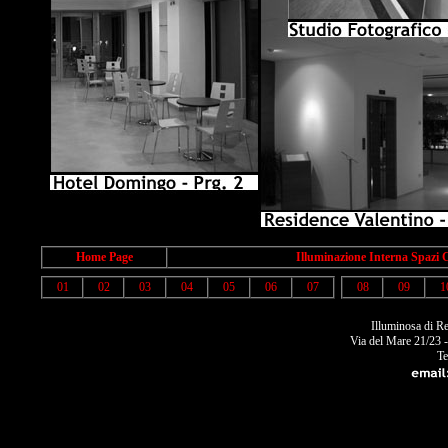
Home Page
Illuminazione Interna Spazi 
01
02
03
04
05
06
07
08
09
1
Illuminosa di R
Via del Mare 21/23 
Te