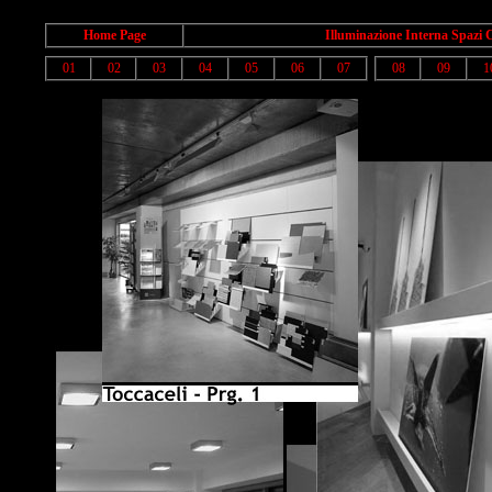
Home Page
Illuminazione Interna Spazi 
01
02
03
04
05
06
07
08
09
1