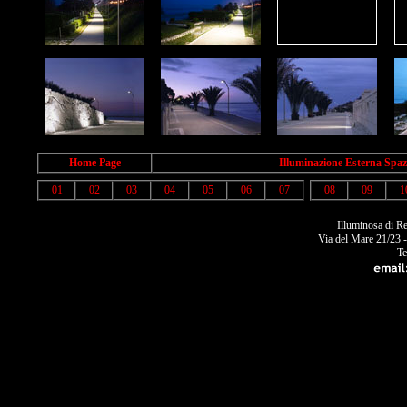
Home Page
Illuminazione Esterna Spaz
01
02
03
04
05
06
07
08
09
1
Illuminosa di R
Via del Mare 21/23 
Te