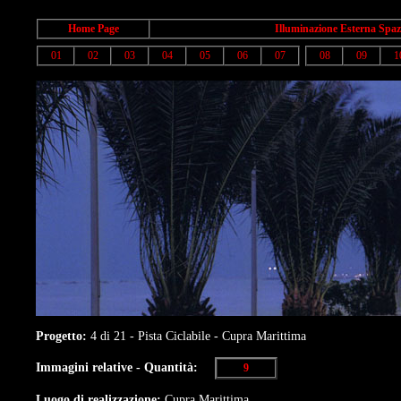
Home Page
Illuminazione Esterna Spaz
01
02
03
04
05
06
07
08
09
1
Progetto:
4 di 21 - Pista Ciclabile - Cupra Marittima
Immagini relative - Quantità:
9
Luogo di realizzazione:
Cupra Marittima